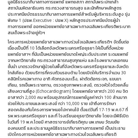
มูลนิธิธรรมาภิบาลทางการแพทย์ แพทยสภา สถาบันพระปกเกล้า
สถาบันมหิตลาธิเบศร กระทรวงสาธารณสุข และนักศึกษาหลักสูตร
ประกาศนียบัตรธรรมาภิบาลทางการแพทย์สำหรับผู้บริหารระดับสูง รุ่น
พิเศษ 1 (ปธพ.Executive : ปธพ.X) หลักสูตรประกาศนียบัตรผู้นำ
ทางการแพทย์ ออกหน่วยแพทย์อาสาเฉพาะทางเฉลิมพระเกียรติพระบาท
สมเด็จพระเจ้าอยู่หัวฯ
โครงการหน่วยแพทย์อาสาเฉพาะทางร่วมใจเฉลิมพระเกียรติฯ จัดขึ้นต่อ
เนื่องเป็นปีที่ 10 ได้เลือกจังหวัดพระนครศรีอยุธยา ให้เป็นที่ตั้งหน่วย
แพทย์อาสาฯ ที่นับเป็นหน่วยแพทย์ขนาดใหญ่ระดับประเทศ ระดมแพทย์
จากมหาวิทยาลัย กระทรวงสาธารณสุขทุกแห่ง และโรงพยาบาลเอกชน
ชั้นนำ มาตรวจรักษาผู้ป่วยในพื้นที่จังหวัดพระนครศรีอยุธยาและจังหวัด
ใกล้เคียง ด้วยบริการที่ครบถ้วนรอบด้าน โดยเปิดให้บริการจำนวน 30
คลินิกโรคเฉพาะทาง อาทิ คัดกรองมะเร็ง, ผ่าตัดต้อกระจก, แขนขา
เทียม, รถเข็นพระราชทาน, ตรวจสุขภาพพระสงฆ์, ตรวจหัวใจด้วยคลื่น
เสียงความถี่สูง (Echocardiogram) โดยแพทย์อาสากว่า 200 คน จิต
อาสากว่า 2,000 คน พร้อมอุปกรณ์การแพทย์มูลค่ากว่า 100 ล้านบาท
ช่วยให้ประชาชนและพระสงฆ์ กว่า 10,000 ราย เข้าถึงการรักษา
สอดคล้องกับโครงการพาหมอไปหาคนไข้ ตั้งแต่วันที่ 17-19 พ.ค.67 ที่
รพ.พระนครศรีอยุธยา และที่ โรงเรียนอยุธยาวิทยาลัย โดยจะมีพิธีเปิด
ในวันที่ 19 พ.ค.โดยมี ศาสตราจารย์เกียรติคุณ นพ.เกษม วัฒนชัย
องคมนตรี และประธานมูลนิธิธรรมาภิบาลทางการแพทย์ เป็นประธาน
เปิดโครงการหน่วยแพทย์อาสาเฉพาะทางร่วมใจเฉลิมพระเกียรติ