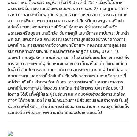
พระบาทสมเด็จพระเจ้าอยู่หัว ครั้งที่ 9 ประจำปี 2567 เนื่องในโอกาส
พระราชพิธีมหามงคลเฉลิมพระชนมพรรษา 6 รอบ 28 กรกฎาคม 2567
และมี นายสมศักดิ์ เทพสุทิน รัฐมนตรีว่าการกระทรวงสาธารณสุข และ
สภานายกพิเศษแพทยสภา ศาสตราจารย์เกียรติคุณ พญ.สมศรี เผ่า
สวัสดิ์ นายกแพทยสภา นายนิวัฒน์ รุ่งสาคร ผู้ว่าราชการจังหวัด
พระนครศรีอยุธยา นายวิทวัส ชัยภาคภูมิ เลขาธิการสถาบันพระปกเกล้า
พล.อ.ท. นพ.อิทธพร คณะเจริญ เลขาธิการมูลนิธิธรรมาภิบาลทางการ
แพทย์ คณะกรรมการการจัดงานแพทย์อาสาฯ คณะกรรมการมูลนิธิธร
รมาภิบาลทางการแพทย์ คณะนักศึกษาหลักสูตร ปธพ., ปธพ.1-10
,ปนพ.1 คณะผู้บริหาร และส่วนราชการในพื้นที่เพื่อมอบโอกาสการเข้าถึง
การรักษา จากแพทย์ผู้เชี่ยวชาญเฉพาะทาง เบ็ดเสร็จจบในขั้นตอนเดียว
ในพื้นที่ อันเป็นการช่วยลดการเดินทาง ลดระยะเวลาของผู้ป่วยที่ต้องรอ
คอยยาวนาน นอกจากนี้ยังนับเป็นเกียรติของชาวพระนครศรีอยุธยา ที่
จะได้ร่วมกันเป็นเจ้าภาพต้อนรับคณะอาจารย์แพทย์ บุคลากรทางการ
แพทย์ที่มาจากทุกพื้นที่ของประเทศไทย ทำให้ชาวพระนครศรีอยุธยามี
โอกาส ได้เป็นทั้งผู้ให้และผู้รับรักษา และลดปัจจัยเสี่ยงต่อการเกิดโรค
ต่างๆ ได้ด้วยตนเอง โดยเน้นกระบวนการมีส่วนร่วมและสร้างการเรียนรู้
ร่วมกัน เพื่อให้เกิดเครือข่ายการดำเนินงานทางด้านสาธารณสุขที่เข้มแข็ง
และยั่งยืน เพื่อสุขภาพพลานามัยที่ดีของประชาชนต่อไป