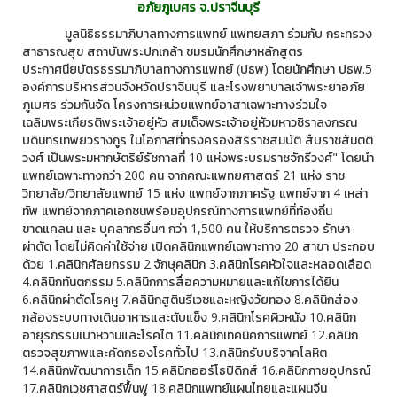
อภัยภูเบศร จ.ปราจีนบุรี
มูลนิธิธรรมาภิบาลทางการแพทย์ แพทยสภา ร่วมกับ กระทรวง
สาธารณสุข สถาบันพระปกเกล้า ชมรมนักศึกษาหลักสูตร
ประกาศนียบัตรธรรมาภิบาลทางการแพทย์ (ปธพ) โดยนักศึกษา ปธพ.5
องค์การบริหารส่วนจังหวัดปราจีนบุรี และโรงพยาบาลเจ้าพระยาอภัย
ภูเบศร ร่วมกันจัด โครงการหน่วยแพทย์อาสาเฉพาะทางร่วมใจ
เฉลิมพระเกียรติพระเจ้าอยู่หัว สมเด็จพระเจ้าอยู่หัวมหาวชิราลงกรณ
บดินทรเทพยวรางกูร ในโอกาสที่ทรงครองสิริราชสมบัติ สืบราชสันตติ
วงศ์ เป็นพระมหากษัตริย์รัชกาลที่ 10 แห่งพระบรมราชจักรีวงศ์" โดยนำ
แพทย์เฉพาะทางกว่า 200 คน จากคณะแพทยศาสตร์ 21 แห่ง ราช
วิทยาลัย/วิทยาลัยแพทย์ 15 แห่ง แพทย์จากภาครัฐ แพทย์จาก 4 เหล่า
ทัพ แพทย์จากภาคเอกชนพร้อมอุปกรณ์ทางการแพทย์ที่ท้องถิ่น
ขาดแคลน และ บุคลากรอื่นๆ กว่า 1,500 คน ให้บริการตรวจ รักษา-
ผ่าตัด โดยไม่คิดค่าใช้จ่าย เปิดคลินิกแพทย์เฉพาะทาง 20 สาขา ประกอบ
ด้วย 1.คลินิกศัลยกรรม 2.จักษุคลินิก 3.คลินิกโรคหัวใจและหลอดเลือด
4.คลินิกทันตกรรม 5.คลินิกการสื่อความหมายและแก้ไขการได้ยิน
6.คลินิกผ่าตัดโรคหู 7.คลินิกสูตินรีเวชและหญิงวัยทอง 8.คลินิกส่อง
กล้องระบบทางเดินอาหารและตับแข็ง 9.คลินิกโรคผิวหนัง 10.คลินิก
อายุรกรรมเบาหวานและโรคไต 11.คลินิกเทคนิคการแพทย์ 12.คลินิก
ตรวจสุขภาพและคัดกรองโรคทั่วไป 13.คลินิกรับบริจาคโลหิต
14.คลินิกพัฒนาการเด็ก 15.คลินิกออร์โธปิดิกส์ 16.คลินิกกายอุปกรณ์
17.คลินิกเวชศาสตร์ฟื้นฟู 18.คลินิกแพทย์แผนไทยและแผนจีน