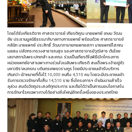
โดยได้รับเกียรติจาก ศาสตราจารย์ เกียรติคุณ นายแพทย์ เกษม วัฒน
ชัย ประธานมูลนิธิธรรมาภิบาลทางการแพทย์ พร้อมด้วย ศาสตราจารย์
คลินิก นายแพทย์ ประสิทธิ์ วัฒนาภานายกแพทยสภา นายแพทย์โสภณ
เมฆธน ปลัดกระทรวงสาธารณสุข รองศาสตราจารย์วุฒิสาร ตันไชย
เลขาสถาบันพระปกเกล้า และคณะ ร่วมเป็นเกียรติในพิธีเปิดโครงการ
หน่วยแพทย์อาสาเฉพาะทางร่วมใจเฉลิมพระเกียรติ สมเด็จพระเจ้าอยู่หัว
มหาวชิราลงกรณ บดินทรเทพยวรางกูร โดยมีประชาชนเข้ารับบริการ
เกินกว่า เป้าหมายที่ตั้งไว้ 10,000 คนถึง 4,510 คน โดยจะมีประชาชนเข้า
รับการตรวจรักษาทั้งสิ้น 14,510 ราย ซึ่งโครงการฯ ดำเนินงานสำเร็จ
ลุล่วง สมดังวัตถุประสงค์ทุกประการ และถือได้ว่าเป็นการมอบโอกาสใน
การรักษาโรคเฉพาะทางได้อย่างยิ่งใหญ่อีกครั้งหนึ่งของประเทศไทย