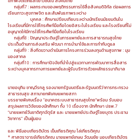
ขภาพจิตเด็กและเยาวชนใน สังคมไทย
กลุ่มที่7 : ผลกระทบของพฤติกรรมการใช้สื่อสังคมดิจิทัล ต่อผลการ
เรียนภาวะสุขภาพจิต และสัมพันธภาพระหว่าง
บุคคล : ศึกษาเปรียบเทียบระหว่างนักเรียนมัธยมต้นใน
โรงเรียนที่มีการใช้โทรศัพท์มือถือโดยอิสระในโรงเรียน และโรงเรียนที่ไม่
อนุญาตให้มีการใช้โทรศัพท์มือถือในโรงเรียน
กลุ่มที่8 : ปัญญาประดิษฐ์ในการแพทย์และการสาธารณสุขไทย
ประเด็นด้านการส่งเสริม พัฒนา การนํามาใช้และการกำกับดูแล
กลุ่มที่9 : สิ่งกีดขวางดําเนินการโครงการร่วมลงทุนด้านสุขภาพ : มุม
มองสากล
กลุ่มที่10 : การศึกษาปัจจัยที่นําไปสู่แนวทางการพัฒนาการสื่อสาร
ระหว่างบุคลากรทางการแพทย์และผู้รับบริการด้วยหลักธรรมาภิบาล
นายอนุทิน ชาญวีรกลู รองนายกรัฐมนตรีและรัฐมนตรีว่าการกระทรวง
สาธารณสุข สภานายกพิเศษแพทยสภา
บรรยายพิเศษเรื่อง “อนาคตระบบสาธารณสุขไทย”พร้อม รับมอบ
สรุปผลการวิจัยของนักศึกษา ทั้ง 10 เรื่องจาก นักศึกษา ปธพ.7
“นายแพทย์วันชาติศุภจัตุรัส และ นายแพทย์ประดิษฐ์ไชยบุตร ประธาน
วิชาการ” เป็นผู้มอบ
และ พิธีมอบเกียรติบัตร เข็มเกียรติคุณ โล่เกียรติคุณ
* ศาสตราจารย์เกียรติคุณ นายแพทย์เกษม วัฒนชัย มอบเกียรติบัตร