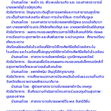
นําเสนอโดย : พลโท ดร. พีระพงษ์มานะกิจ และ รองศาสตราจารย์
นายแพทย์สุโรจน์ศุภเวคิน
หัวข้อวิชาการ: ปัญญาประดิษฐ์ในการแพทย์และการสาธารณสุขไทย
ประเด็นด้านการส่งเสริม พัฒนา การนํามาใช้และ การกำกับดูแล
นําเสนอโดย : รองศาสตราจารย์นายแพทย์ณัฐพล ธรรมโชตินาวา
เอก นายแพทย์ธํารงประวัติเชิดเกียรติกุล และ นายแพทย์ศรัณย์อินทกุล
หัวข้อวิชาการ : ผลกระทบของพฤติกรรมการใช้สื่อสังคมดิจิทัล ต่อผล
การเรียนภาวะสุขภาพจิต และสัมพันธภาพ ระหว่างบุคคล : ศึกษาเปรียบ
เทียบระหวาง
นักเรียนมัธยมต้นในโรงเรียนที่มีการใช้โทรศัพท์มือถือโดยอิสระใน
โรงเรียน และโรงเรียนที่ไม่อนุญาตให้มีการใชโทรศัพท์มือถือในโรงเรียน
นําเสนอโดย : ศาสตราจารย์แพทย์หญิง บุรณีกาญจนถวัลย์
หัวข้อวิชาการ : ข้อเสนอเพื่อป้องกนผลกระทบของเกมอิเล็กทรอนิกส์ตั่
อสุขภาพจิตเด็กและเยาวชนในสังคมไทย
นําเสนอโดย : แพทย์หญิง จัญจุรีอัศวุตมางกุร
หัวข้อวิชาการ : การศึกษาแนวทางการป้องกนวัณโรคในแรงงานตั่างด้าว
จังหวัดเชียงรายตามหลักธรรมาภิบาล
นําเสนอ โดย : ผู้ช่วยศาสตราจารย์นายแพทย์ภาวิน เกษกุล
หัวข้อวิชาการ : สิ่งกีดขวางดําเนินการโครงการร่วมลงทุนด้านสุขภาพ :
มุมมองสากล
นําเสนอโดย : ศาสตราจารย์นายแพทย์วีระพล จันทร์ดียิ่ง