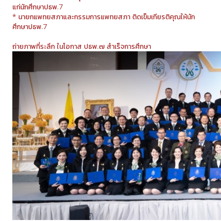
แก่นักศึกษาปธพ.7
* นายกแพทยสภาและกรรมการแพทยสภา ติดเข็มเกียรติคุณให้นัก
ศึกษาปธพ.7
ถ่ายภาพที่ระลึก ในโอกาส ปธพ.๗ สําเร็จการศึกษา