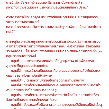
นายวิทวัส ชัยภาคภูมิ รองเลขาธิการสถาบันพระปกเกล้า
กล่าวถึงความร่วมมือและแสดงความยินดีกับนักศึกษา ปธพ.7
ศาสตราจารย์เกียรติคุณ นายแพทย์เกษม วัฒนชัย ประธานมูลนิธิธร
รมาภิบาลทางการแพทย์
กล่าวเปิดการประชุมวิชาการ และแสดงปาฐกถาพิเศษ เรื่อง “หมอไปหา
คนไข้”
นายอนุทิน ชาญวีรกลู รองนายกรัฐมนตรีและรัฐมนตรีว่าการกระทรวง
สาธารณสุข สภานายกพิเศษแพทยสภาคณะผู้บริหารฯและสื่อมวลชน
ร่วมพิธีตัดริบบิ้นเปิดงาน พร้อมเยี่ยมชมบอร์ดเสนอผลงานวิจัย ทั้ง ๑๐
กลุ่ม รายละเอียดดังนี้
กลุ่มที่1 : แนวทางการแลกเปลี่ยนข้อมูลสุขภาพ เพื่อพัฒนาระบบ
สุขภาพพื้นฐานของประเทศไทย
กลุ่มที่2 : การสร้างเสริมธรรมาภิบาลของระบบความสัมพันธ์ระหวา
งแพทยสภากับสถาบันผลิตแพทย์
กลุ่มที่3 : 5 G กับความพร้อมในการจัดการด้านสุขภาพ
กลุ่มที่4 : การศึกษาปัจจัยที่มีความสัมพันธ์ต่อคุณภาพชีวิตในการทํา
งานของพยาบาลโรงพยาบาลของรัฐ
กลุ่มที่5 : การศึกษาแนวทางการป้องกนวัณโรคในแรงงานตั่างด้าว
จังหวัดเชียงรายตามหลักธรรมาภิบาล
กลุ่มที่6 : ข้อเสนอเพื่อป้องกนผลกระทบของเกมอิเล็กทรอนิกส์ตั่อสุ