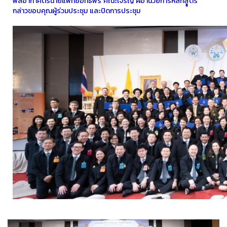
พลอากาศตรีนายแพทย์อิทธพร คณะเจริญ ผ้อํานวยการหลักสููตร
กล่าวขอบคุณผู้ร่วมประชุม และปิดการประชุม